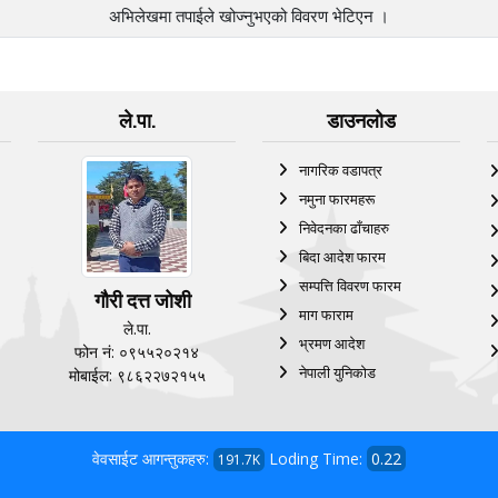
अभिलेखमा तपाईले खोज्‍नुभएको विवरण भेटिएन ।
ले.पा.
डाउनलोड
नागरिक वडापत्र
नमुना फारमहरू
निवेदनका ढाँचाहरु
बिदा आदेश फारम
सम्पत्ति विवरण फारम
गौरी दत्त जोशी
माग फाराम
ले.पा.
भ्रमण आदेश
फोन नं: ०९५५२०२१४
नेपाली युनिकोड
मोबाईल: ९८६२२७२१५५
वेवसाईट आगन्तुकहरु:
Loding Time:
0.22
191.7K