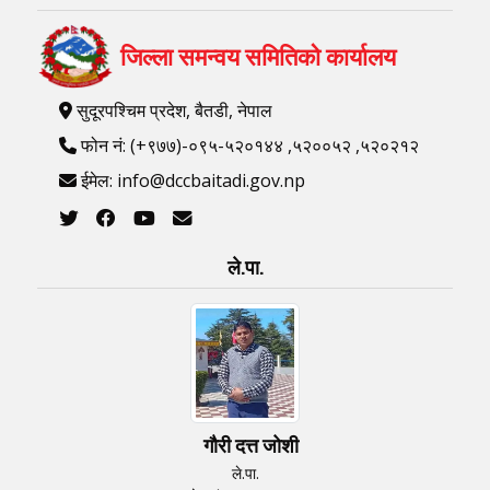
जिल्ला समन्वय समितिको कार्यालय
सुदूरपश्चिम प्रदेश, बैतडी, नेपाल
फोन नं: (+९७७)-०९५-५२०१४४ ,५२००५२ ,५२०२१२
ईमेल: info@dccbaitadi.gov.np
ले.पा.
गौरी दत्त जोशी
ले.पा.