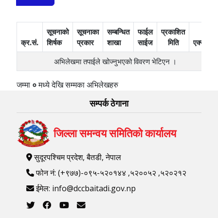
सूचनाको
सूचनाका
सम्बन्धित
फाईल
प्रकाशित
क्र.सं.
शिर्षक
प्रकार
शाखा
साईज
मिति
एक्सन
अभिलेखमा तपाईले खोज्‍नुभएको विवरण भेटिएन ।
जम्मा
०
मध्ये
देखि
सम्मका अभिलेखहरु
सम्पर्क ठेगाना
जिल्ला समन्वय समितिको कार्यालय
सुदूरपश्चिम प्रदेश, बैतडी, नेपाल
फोन नं: (+९७७)-०९५-५२०१४४ ,५२००५२ ,५२०२१२
ईमेल: info@dccbaitadi.gov.np