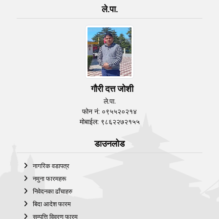
ले.पा.
गौरी दत्त जोशी
ले.पा.
फोन नं: ०९५५२०२१४
मोबाईल: ९८६२२७२१५५
डाउनलोड
नागरिक वडापत्र
नमुना फारमहरू
निवेदनका ढाँचाहरु
बिदा आदेश फारम
सम्पत्ति विवरण फारम