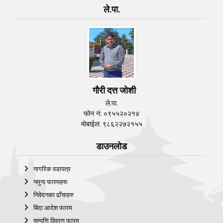
ले.पा.
गौरी दत्त जोशी
ले.पा.
फोन नं: ०९५५२०२१४
मोबाईल: ९८६२२७२१५५
डाउनलोड
नागरिक वडापत्र
नमुना फारमहरू
निवेदनका ढाँचाहरु
बिदा आदेश फारम
सम्पत्ति विवरण फारम