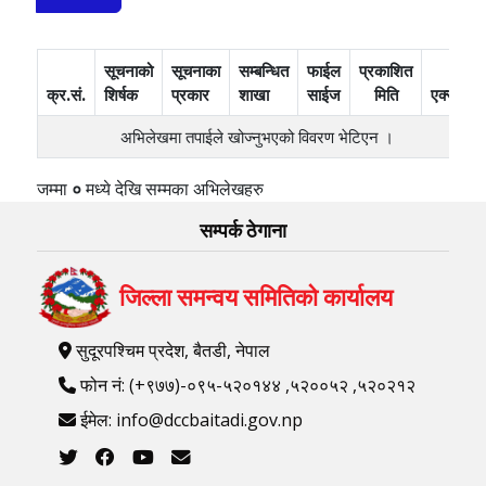
सूचनाको
सूचनाका
सम्बन्धित
फाईल
प्रकाशित
क्र.सं.
शिर्षक
प्रकार
शाखा
साईज
मिति
एक्सन
अभिलेखमा तपाईले खोज्‍नुभएको विवरण भेटिएन ।
जम्मा
०
मध्ये
देखि
सम्मका अभिलेखहरु
सम्पर्क ठेगाना
जिल्ला समन्वय समितिको कार्यालय
सुदूरपश्चिम प्रदेश, बैतडी, नेपाल
फोन नं: (+९७७)-०९५-५२०१४४ ,५२००५२ ,५२०२१२
ईमेल: info@dccbaitadi.gov.np