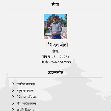
ले.पा.
गौरी दत्त जोशी
ले.पा.
फोन नं: ०९५५२०२१४
मोबाईल: ९८६२२७२१५५
डाउनलोड
नागरिक वडापत्र
नमुना फारमहरू
निवेदनका ढाँचाहरु
बिदा आदेश फारम
सम्पत्ति विवरण फारम