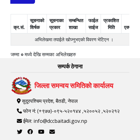
सूचनाको
सूचनाका
सम्बन्धित
फाईल
प्रकाशित
क्र.सं.
शिर्षक
प्रकार
शाखा
साईज
मिति
एक्सन
अभिलेखमा तपाईले खोज्‍नुभएको विवरण भेटिएन ।
जम्मा
०
मध्ये
देखि
सम्मका अभिलेखहरु
सम्पर्क ठेगाना
जिल्ला समन्वय समितिको कार्यालय
सुदूरपश्चिम प्रदेश, बैतडी, नेपाल
फोन नं: (+९७७)-०९५-५२०१४४ ,५२००५२ ,५२०२१२
ईमेल: info@dccbaitadi.gov.np