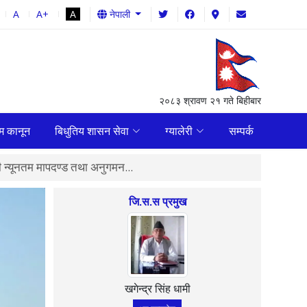
A
A+
A
नेपाली
२०८३ श्रावण २१ गते बिहीबार
म कानून
बिधुतिय शासन सेवा
ग्यालेरी
सम्पर्क
धी न्यूनतम मापदण्ड तथा अनुगमन...
जिल्ला समन्वय समिति बैतड
जि.स.स प्रमुख
खगेन्द्र सिंह धामी