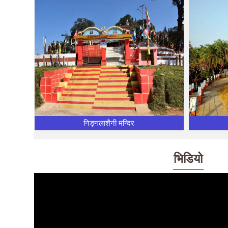
निङ्गलाशैनी मन्दिर
भिडियो