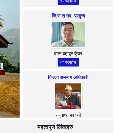
थप पढ्नुहोस्
जि.स.स उप–प्रमुख
Next
दमन बहादुर कुँवर
थप पढ्नुहोस्
जिल्ला समन्वय अधिकारी
रघुनाथ अवस्थी
थप पढ्नुहोस्
महत्वपूर्ण लिंकहरु