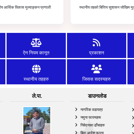
नीय आर्थिक विकास मूल्याङ्कन प्रणाली
स्थानीय तहको बित्तिय सुशासन जोखिम मू
ऐन नियम कानून
प्रकाशन
स्थानीय तहहरु
जिसस सदस्यहरु
ले.पा.
डाउनलोड
नागरिक वडापत्र
नमुना फारमहरू
निवेदनका ढाँचाहरु
बिदा आदेश फारम