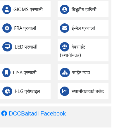
GIOMS प्रणाली
बिधुतीय हाजिरी
FRA प्रणाली
ई-मेल प्रणाली
LED प्रणाली
वेवसाईट
(स्थानीयतह)
LISA प्रणाली
साईट म्याप
i-LG प्रोफाइल
स्थानीयतहको बजेट
DCCBaitadi Facebook